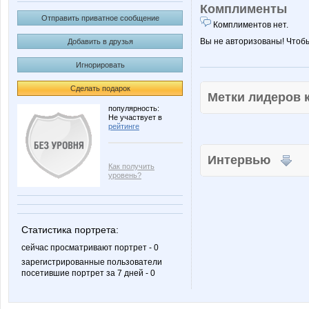
Комплименты
Отправить приватное сообщение
Комплиментов нет.
Вы не авторизованы! Чтоб
Добавить в друзья
Игнорировать
Сделать подарок
Метки лидеров
популярность:
Не участвует в
рейтинге
Интервью
Как получить
уровень?
Статистика портрета:
сейчас просматривают портрет - 0
зарегистрированные пользователи
посетившие портрет за 7 дней - 0