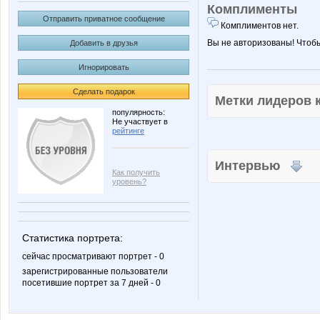
Комплименты
Отправить приватное сообщение
Комплиментов нет.
Вы не авторизованы! Чтоб
Добавить в друзья
Игнорировать
Сделать подарок
Метки лидеров
популярность:
Не участвует в
рейтинге
Интервью
Как получить
уровень?
Статистика портрета:
сейчас просматривают портрет - 0
зарегистрированные пользователи
посетившие портрет за 7 дней - 0